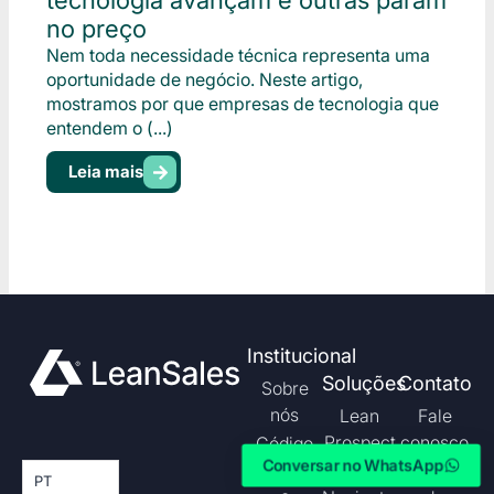
tecnologia avançam e outras param
no preço
Nem toda necessidade técnica representa uma
oportunidade de negócio. Neste artigo,
mostramos por que empresas de tecnologia que
entendem o (...)
Leia mais
Institucional
Soluções
Contato
Sobre
nós
Lean
Fale
Prospect
conosco
Código
Conversar no WhatsApp
de Ética
Lean
Políticas
PT