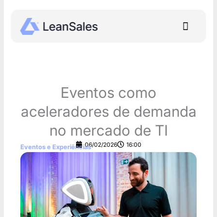
Ir
para
Menu
o
conteúdo
Eventos como
aceleradores de demanda
no mercado de TI
06/02/2026
16:00
Eventos e Experiências