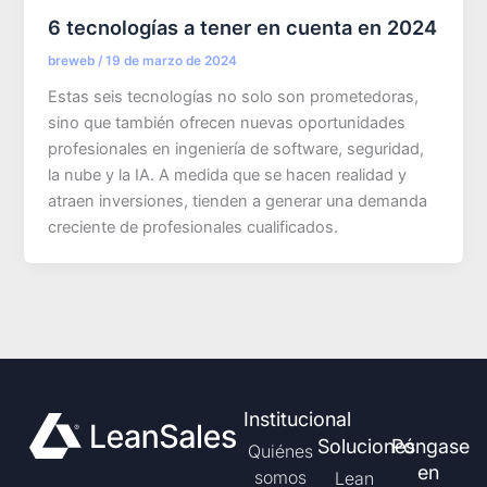
6 tecnologías a tener en cuenta en 2024
breweb
/
19 de marzo de 2024
Estas seis tecnologías no solo son prometedoras,
sino que también ofrecen nuevas oportunidades
profesionales en ingeniería de software, seguridad,
la nube y la IA. A medida que se hacen realidad y
atraen inversiones, tienden a generar una demanda
creciente de profesionales cualificados.
Institucional
Soluciones
Póngase
Quiénes
en
somos
Lean