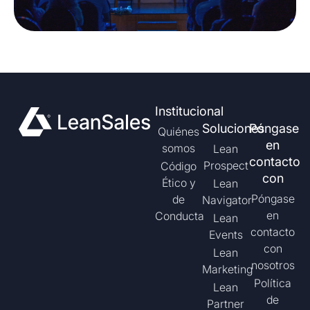
Institucional
Soluciones
Póngase
Quiénes
en
somos
Lean
contacto
Prospect
Código
con
Ético y
Lean
Póngase
de
Navigator
en
Conducta
Lean
contacto
Events
con
Lean
nosotros
Marketing
Política
Lean
de
Partner