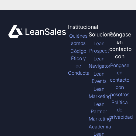
Institucional
Soluciones
Póngase
Quiénes
en
somos
Lean
contacto
Prospect
Código
con
Ético y
Lean
Póngase
de
Navigator
en
Conducta
Lean
contacto
Events
con
Lean
nosotros
Marketing
Política
Lean
de
Partner
privacidad
Marketing
Academia
Lean