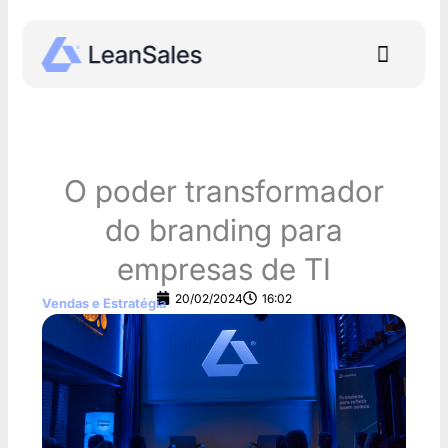
Ir
para
Menu
o
conteúdo
O poder transformador
do branding para
empresas de TI
20/02/2024
16:02
Vendas e Estratégia