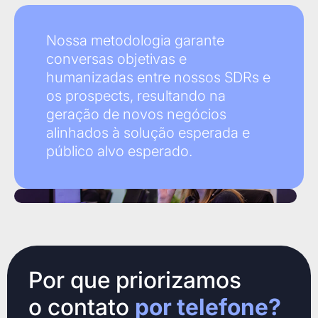
Nossa metodologia garante
conversas objetivas e
humanizadas entre nossos SDRs e
os prospects, resultando na
geração de novos negócios
alinhados à solução esperada e
público alvo esperado.
Por que priorizamos
o contato
por telefone?