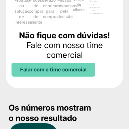
Produto
Processo
Prazo
Pessoa
Praça
Parceiro
passo
ou
de
esperado
responsável
do
e
estabelecido
solução
compra
para
pela
cliente
propostas
de
do
compra
decisão
de
interesse
cliente
concorrentes
Não fique com dúvidas!
Fale com nosso time
comercial
Falar com o time comercial
Os números mostram
o nosso resultado