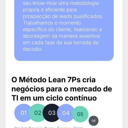
seu know-how uma metodologia
própria e eficiente para
prospecção de leads qualificados.
Trabalhamos o momento
específico do cliente, realizando a
abordagem da maneira assertiva
em cada fase da sua tomada de
decisão.
O Método Lean 7Ps cria
negócios para o mercado de
TI em um ciclo contínuo
01
02
03
04
05
06
07
Próximo