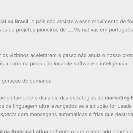
ial no Brasil
, o país não assiste a esse movimento de for
vés de projetos pioneiros de LLMs nativas em portuguê
 os vizinhos acelerarem o passo não anula o nosso pro
 a barra na produção local de software e inteligência.
a geração de demanda
ompletamente o dia a dia das estratégias de
marketing 
los de linguagem ultra-avançados se a solução for usada 
ospects
com mensagens automáticas e frias que destroe
ial na América Latina
enfrenta o que o mercado chama de