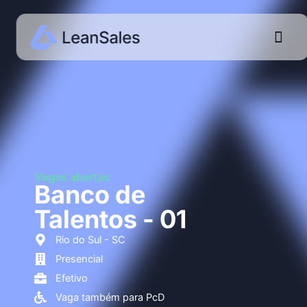
Men
Vagas abertas
Banco de
Talentos - 01
Rio do Sul - SC
Presencial
Efetivo
Vaga também para PcD