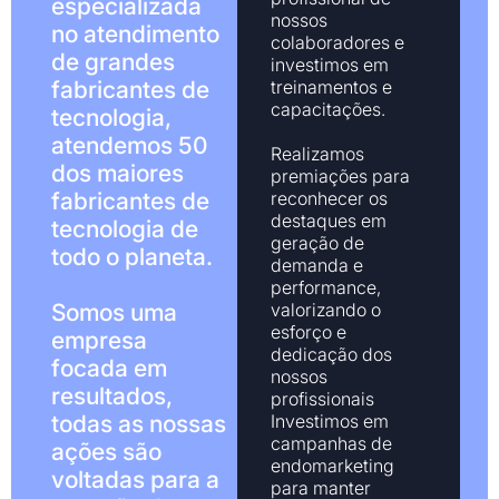
especializada
nossos
no atendimento
colaboradores e
de grandes
investimos em
fabricantes de
treinamentos e
capacitações.
tecnologia,
atendemos 50
Realizamos
dos maiores
premiações para
fabricantes de
reconhecer os
destaques em
tecnologia de
geração de
todo o planeta.
demanda e
performance,
Somos uma
valorizando o
esforço e
empresa
dedicação dos
focada em
nossos
resultados,
profissionais
todas as nossas
Investimos em
campanhas de
ações são
endomarketing
voltadas para a
para manter