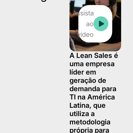
Assista
ao
vídeo
A Lean Sales é
uma empresa
líder em
geração de
demanda para
TI na América
Latina, que
utiliza a
metodologia
própria para