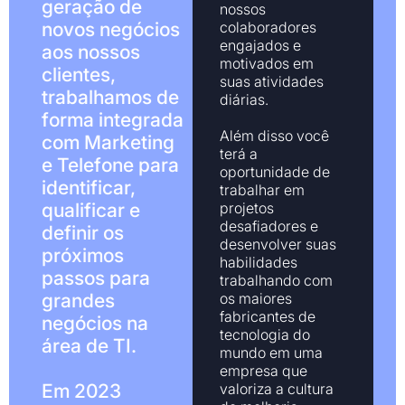
geração de
nossos
novos negócios
colaboradores
engajados e
aos nossos
motivados em
clientes,
suas atividades
trabalhamos de
diárias.
forma integrada
Além disso você
com Marketing
terá a
e Telefone para
oportunidade de
identificar,
trabalhar em
qualificar e
projetos
desafiadores e
definir os
desenvolver suas
próximos
habilidades
passos para
trabalhando com
grandes
os maiores
fabricantes de
negócios na
tecnologia do
área de TI.
mundo em uma
empresa que
Em 2023
valoriza a cultura