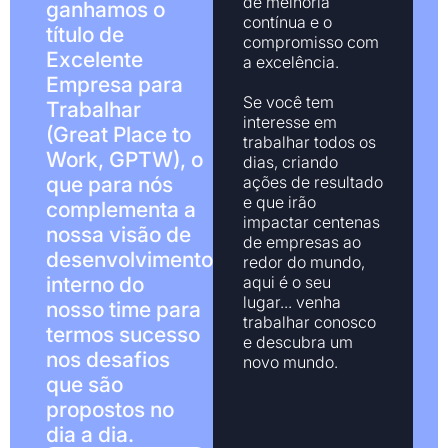
de melhoria
ganhamos o
contínua e o
título de
compromisso com
Excelente
a excelência.
Empresa para
Se você tem
Trabalhar
interesse em
(Great Place to
trabalhar todos os
Work, GPTW), o
dias, criando
que para nós
ações de resultado
e que irão
complementa a
impactar centenas
nossa visão de
de empresas ao
desenvolvimento
redor do mundo,
interno do
aqui é o seu
lugar... venha
nosso time para
trabalhar conosco
termos sucesso
e descubra um
nos desafios
novo mundo.
que são
propostos no
dia a dia.