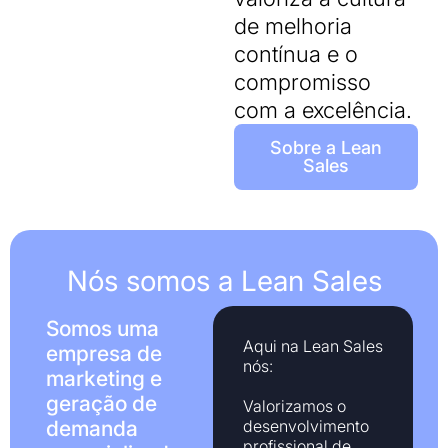
de melhoria
contínua e o
compromisso
com a excelência.
Sobre a Lean
Sales
Nós somos a Lean Sales
Somos uma
Aqui na Lean Sales
empresa de
nós:
marketing e
geração de
Valorizamos o
demanda
desenvolvimento
profissional de