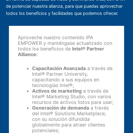
de potenciar nuestra alianza, para que puedas aprovechar
todos los beneficios y facilidades que podemos ofrecer.
Aproveche nuestro contenido IPA
EMPOWER y manténgase actualizado con
todos los beneficios de
Intel®️ Partner
Alliance:
Capacitación Avanzada
a través de
Intel®️ Partner University,
capacitando a sus equipos en
tecnologías Intel®️;
Activos de marketing
a través de
Intel®️ Marketing Studio, con varios
recursos de activos listos para usar;
Generación de demanda
a través
del Intel®️ Solutions Marketplace,
con su solución difundida
globalmente para atraer clientes
potenciales;